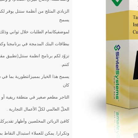
الزبادي المثلج من أنظمة سنتل يوفر لكم
يسمح
لموضفيكاتمام الطلبات خلال ثواني وذلك
ببطاقات البنك المدمجة في برنامجنا وكذ
تزوّد لكم برنامج انظمة سنتل(تطبيق مقد
كنتم.
يسمح هذا الخيار بمميزاتتطورية بما في
كان
التاجر مطعم صغير في منطقة ريفية أو م
الحلّ العالمي لكلّ الأعمال التجارية .
كافئ الزبائن المخلصين وأظهار تقديركلمع
وتكرارا. يمكن للعملاء استبدال النقاط 