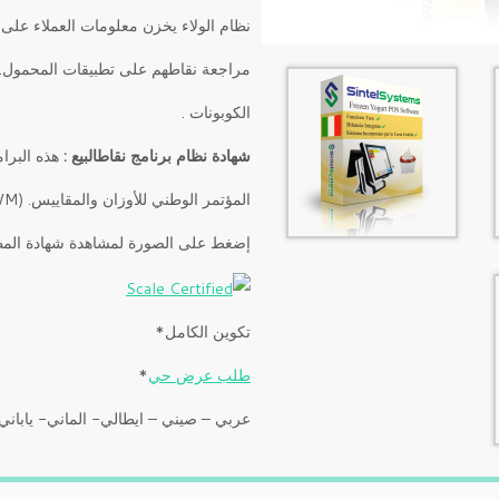
نظام الولاء يخزن معلومات العملاء على 
مراجعة نقاطهم على تطبيقات المحمول. 
الكوبونات .
شهادة نظام برنامج نقاطالبيع :
هذه البرا
المؤتمر الوطني للأوزان والمقاييس. (NCWM)
إضغط على الصورة لمشاهدة شهادة المط
تكوين
الكامل
*
طلب
عرض حي
*
عربي – صيني – ايطالي- الماني- ياباني 