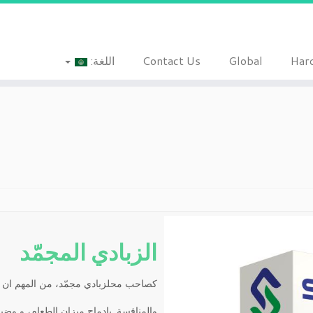
Har
Global
Contact Us
اللغة:
الزبادي المجمّد
كصاحب محلزبادي مجمّد، من المهم ان لا 
والمنافسة. بإدماج ميزان الطعام، و وضيف