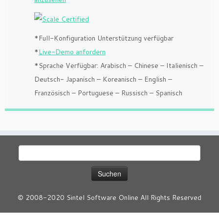
*
Full
-Konfiguration
Unterstützung
verfügbar
*
Live-Demo anfordern
*
Sprache
V
erfügbar
: Arabisch – Chinese – Italienisch –
Deutsch- Japanisch – Koreanisch – English –
Französisch – Portuguese – Russisch – Spanisch
Suchen
nach:
© 2008-2020 Sintel Software Online All Rights Reserved