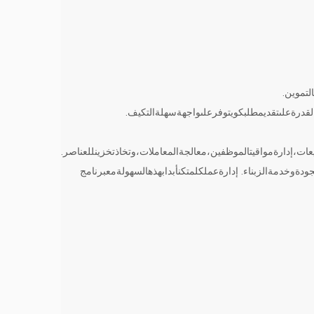
لتموين.
القدرةعلىتقديمطلبكويتوفرعلىواجهةسهلةالتكيف.
بيعات،إدارةمواقيتالموظفين،معالجةالمعاملات،وتخاذتخزينللعناصر.
ىجودةوخدمةالزبناء. إدارةعملكلمتكنأبدابهذهالسهولةمعبرنامج