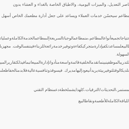
ر التعديل، والميزات اليومية، والاطباق الخاصة بالغداء و العشاء بدون
لمطاعم سيحسّن خدمات العملاء ويساعد على جعل أدارة مطعمك الخاص أسهل
حتياجاتجميعأنواعالمطاعم،منمطاعمالوجباتالسريعةإلىمطاعمالخدمةالكاملةوعملياتا
البيعلمساعدتكفيإدارةمتجركبكفاءةوتوفيرخدمةرائعةللزبناءفيننفسالوقت. مجهزب
السهولة.
تدريبالموظفينبينماتقدمالخلفيةقائمةواسعةمنأدواتإدارةالمبيعاتبمافيذلكتقاريرالم
نلديكالوقتلتوفيربيئةيريدأنيعودإليهامديرك. فيسوقذوتنافسيةعاليةفلابدمنالحفاظعل
المستمر،التحديثات/الترقيات،كلهذايشملخطةدعمنظام التقني
باقةالكاملةللأطعمةونقاطالبيع