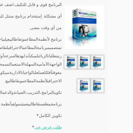
البرنامج قوى و قابل للتكيف.اضف عناص
أي مشكلة. إستخدام برنامج سنتل ل
من أي وقت مضى.
برنامج لأنظمةالمطاعمونقاطالبيعيلبيا
تمتصميمبرنامجالمطاعمالاحترافيلنقاط
رنينطلباتالزبائنلميكنأبدابهذهالسرعةأو
الواجهةالأماميةالسهلةالاستعمالتسمحل
معوقتأقلللعملعلىالواجباتالاداريةسيكو
الاحترافيلأنظمةالمطاعمونقاطالبيع
تكوينالبرامج،التدريب،الصيانةوالدعم
برنامجمطعمنقاطالبيعمشمولفيأنظمة لل
تكوين
الكامل
*
طلب
عرض حي
*