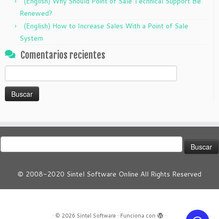
(English) Why Should Point of Sale Technical Support Be
Renewed?
(English) How to Increase Sales With a Point of Sale
System
Comentarios recientes
Buscar:
Buscar:
© 2008-2020 Sintel Software Online All Rights Reserved
·
© 2026
Sintel Software
·
Funciona con
·