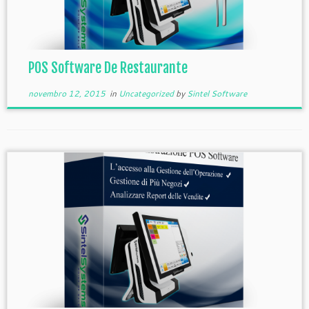
POS Software De Restaurante
novembro 12, 2015
in
Uncategorized
by
Sintel Software